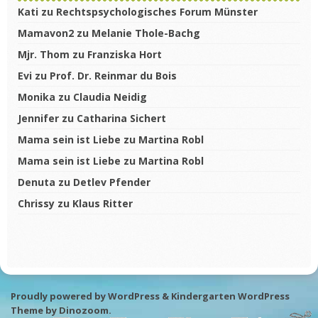
Kati
zu
Rechtspsychologisches Forum Münster
Mamavon2
zu
Melanie Thole-Bachg
Mjr. Thom
zu
Franziska Hort
Evi
zu
Prof. Dr. Reinmar du Bois
Monika
zu
Claudia Neidig
Jennifer
zu
Catharina Sichert
Mama sein ist Liebe
zu
Martina Robl
Mama sein ist Liebe
zu
Martina Robl
Denuta
zu
Detlev Pfender
Chrissy
zu
Klaus Ritter
Proudly powered by WordPress
&
Kindergarten WordPress
Theme by
Dinozoom
.