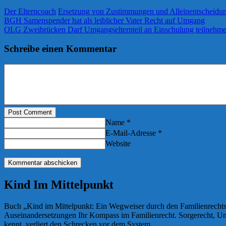
Der Elterncoach
Ersetzung von Zustimmungen und Alleinentscheidu
BGH Samenspender hat als leiblicher Vater Recht auf Umgang
OLG Zweibrücken Darf Umgangselternteil an Einschulung teilnehm
Schreibe einen Kommentar
Post Comment
Name *
E-Mail-Adresse *
Website
Kind Im Mittelpunkt
Buch „Kind im Mittelpunkt: Ein Wegweiser durch den Familienrechtsdsch
Auseinandersetzungen Ihr Kompass im Familienrecht. Sorgerecht, Umg
kennt, verliert den Schrecken vor dem System.