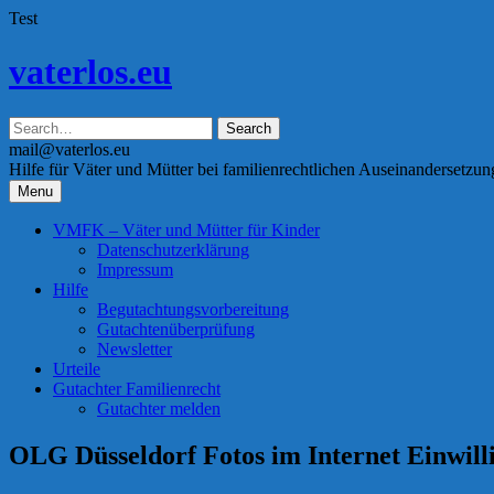
Test
Skip
vaterlos.eu
to
content
mail@vaterlos.eu
Hilfe für Väter und Mütter bei familienrechtlichen Auseinandersetzu
Menu
VMFK – Väter und Mütter für Kinder
Datenschutzerklärung
Impressum
Hilfe
Begutachtungsvorbereitung
Gutachtenüberprüfung
Newsletter
Urteile
Gutachter Familienrecht
Gutachter melden
OLG Düsseldorf Fotos im Internet Einwilli