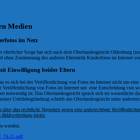
len Medien
erfotos im Netz
er elterlicher Sorge hat sich nach dem Oberlandesgericht Oldenburg (z
eil ohne Zustimmung des anderen Elternteils Kinderfotos im Internet ver
it Einwilligung beider Eltern
 es sich bei der Veröffentlichung von Fotos im Internet nicht um eine F
 der Veröffentlichung von Fotos im Internet um eine Entscheidung von s
notwendig ist. Das Oberlandesgericht sprach sich im wesentliche dafür
 seiner Urteilsbegründung schrieb das Oberlandesgeircht unter anderem
 über das rechtliche Vorgehen gegen eine unberechtigte Veröffentlichu
 Bildverbreitung bietet.
en werden.
_74-21.pdf