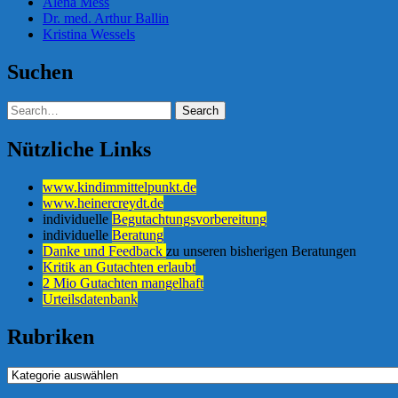
Alena Mess
Dr. med. Arthur Ballin
Kristina Wessels
Suchen
Nützliche Links
www.kindimmittelpunkt.de
www.heinercreydt.de
individuelle
Begutachtungsvorbereitung
individuelle
Beratung
Danke und Feedback
zu unseren bisherigen Beratungen
Kritik an Gutachten erlaubt
2 Mio Gutachten mangelhaft
Urteilsdatenbank
Rubriken
Rubriken