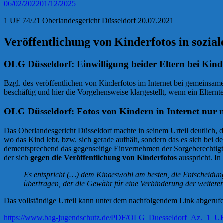
06/02/2022
01/12/2025
1 UF 74/21 Oberlandesgericht Düsseldorf 20.07.2021
Veröffentlichung von Kinderfotos in sozia
OLG Düsseldorf: Einwilligung beider Eltern bei Kind
Bzgl. des veröffentlichen von Kinderfotos im Internet bei gemeinsam
beschäftig und hier die Vorgehensweise klargestellt, wenn ein Elternt
OLG Düsseldorf: Fotos von Kindern in Internet nur m
Das Oberlandesgericht Düsseldorf machte in seinem Urteil deutlich, das
wo das Kind lebt, bzw. sich gerade aufhält, sondern das es sich bei
dementsprechend das gegenseitige Einvernehmen der Sorgeberechtigten 
der sich
gegen die Veröffentlichung von Kinderfotos
ausspricht. In
Es entspricht (…) dem Kindeswohl am besten, die
Entscheidung
übertragen, der die Gewähr für
eine Verhinderung der weiteren
Das vollständige Urteil kann unter dem nachfolgendem Link abgeruf
https://www.bag-jugendschutz.de/PDF/OLG_Duesseldorf_Az._1_UF