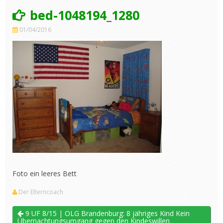
bed-1048194_1280
01/04/2016
Foto ein leeres Bett
Der Elterncoach
9 UF 8/15 | OLG Brandenburg: 8 jähriges Kind Kein
Übernachtungsumgang gegen den Kindeswillen