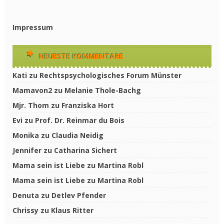
Impressum
NEUESTE KOMMENTARE
Kati
zu
Rechtspsychologisches Forum Münster
Mamavon2
zu
Melanie Thole-Bachg
Mjr. Thom
zu
Franziska Hort
Evi
zu
Prof. Dr. Reinmar du Bois
Monika
zu
Claudia Neidig
Jennifer
zu
Catharina Sichert
Mama sein ist Liebe
zu
Martina Robl
Mama sein ist Liebe
zu
Martina Robl
Denuta
zu
Detlev Pfender
Chrissy
zu
Klaus Ritter