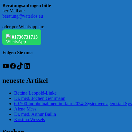
Beratungsanfragen bitte
per Mail an:
beratung@vaterlos.eu
oder per Whatsapp an:
01736731713
Folgen Sie uns:
YouTube
Facebook
TikTok
LinkedIn
neueste Artikel
Bettina Leopold-Linke
Dr. med. Jochen Gehrmann
69.500 Inobhutnahmen im Jahr 2024: Systemversagen statt Sy
Alena Mess
Dr. med. Arthur Ballin
Kristina Wessels
Suchen