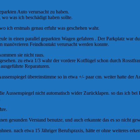
eparkten Auto verursacht zu haben.
 wo was ich beschädigt haben sollte.
g wo ich erstmals genau erfuhr was geschehen wahr.
ule in einen parallel geparkten Wagen gefahren . Der Parkplatz war du
m manövrieren Feindkontakt verursacht werden konnte.
kommen sie nicht raus.
esehen. zu etwa 1/3 wahr der vordere Kotflügel schon durch Rosstfras 
 ausgeführte Reparaturen.
 Aussenspiegel übereinstimme so in etwa +/- paar cm. weiter hatte der 
 die Aussenspiegel nicht automatisch wider Zurücklapen. so das ich bei
.
hre.
inen gesunden Verstand benutze, und auch erkannte das es so nicht gewe
erahnen. nach etwa 15 Jähriger Berufspraxis, hätte er ohne weiteres erke