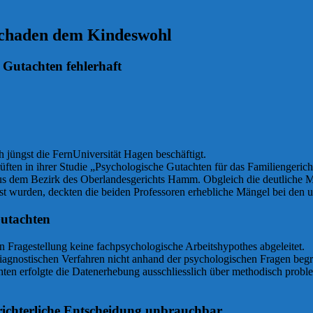
schaden dem Kindeswohl
 Gutachten fehlerhaft
h jüngst die FernUniversität Hagen beschäftigt.
üften in ihrer Studie „Psychologische Gutachten für das Familiengeric
us dem Bezirk des Oberlandesgerichts Hamm. Obgleich die deutliche M
 wurden, deckten die beiden Professoren erhebliche Mängel bei den u
Gutachten
n Fragestellung keine fachpsychologische Arbeitshypothes abgeleitet.
iagnostischen Verfahren nicht anhand der psychologischen Fragen begr
hten erfolgte die Datenerhebung ausschliesslich über methodisch prob
 richterliche Entscheidung unbrauchbar