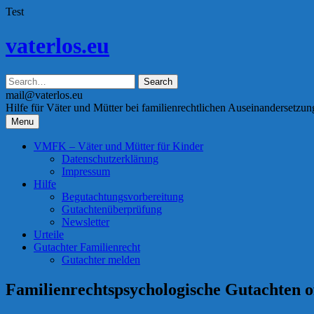
Test
Skip
vaterlos.eu
to
content
mail@vaterlos.eu
Hilfe für Väter und Mütter bei familienrechtlichen Auseinandersetzu
Menu
VMFK – Väter und Mütter für Kinder
Datenschutzerklärung
Impressum
Hilfe
Begutachtungsvorbereitung
Gutachtenüberprüfung
Newsletter
Urteile
Gutachter Familienrecht
Gutachter melden
Familienrechtspsychologische Gutachten o