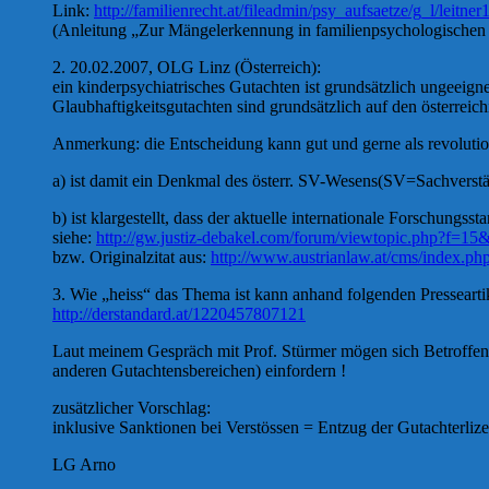
Link:
http://familienrecht.at/fileadmin/psy_aufsaetze/g_l/leitner
(Anleitung „Zur Mängelerkennung in familienpsychologischen
2. 20.02.2007, OLG Linz (Österreich):
ein kinderpsychiatrisches Gutachten ist grundsätzlich ungeeig
Glaubhaftigkeitsgutachten sind grundsätzlich auf den österreich
Anmerkung: die Entscheidung kann gut und gerne als revolutio
a) ist damit ein Denkmal des österr. SV-Wesens(SV=Sachverstän
b) ist klargestellt, dass der aktuelle internationale Forschungs
siehe:
http://gw.justiz-debakel.com/forum/viewtopic.php?f=15
bzw. Originalzitat aus:
http://www.austrianlaw.at/cms/index.p
3. Wie „heiss“ das Thema ist kann anhand folgenden Pressearti
http://derstandard.at/1220457807121
Laut meinem Gespräch mit Prof. Stürmer mögen sich Betroff
anderen Gutachtensbereichen) einfordern !
zusätzlicher Vorschlag:
inklusive Sanktionen bei Verstössen = Entzug der Gutachterlize
LG Arno