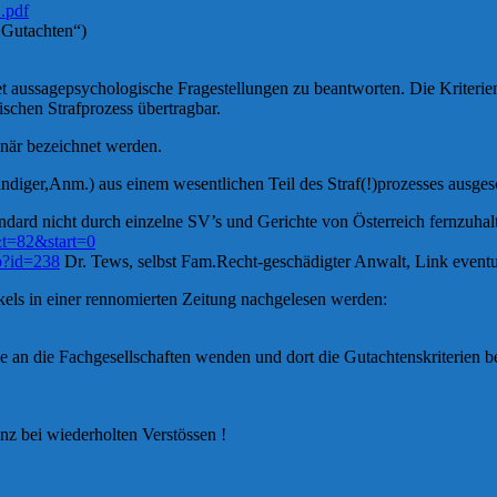
1.pdf
 Gutachten“)
net aussagepsychologische Fragestellungen zu beantworten. Die Kriter
ischen Strafprozess übertragbar.
när bezeichnet werden.
diger,Anm.) aus einem wesentlichen Teil des Straf(!)prozesses ausgesc
standard nicht durch einzelne SV’s und Gerichte von Österreich fernzuhalt
&t=82&start=0
hp?id=238
Dr. Tews, selbst Fam.Recht-geschädigter Anwalt, Link eventu
kels in einer rennomierten Zeitung nachgelesen werden:
ene an die Fachgesellschaften wenden und dort die Gutachtenskrite
nz bei wiederholten Verstössen !