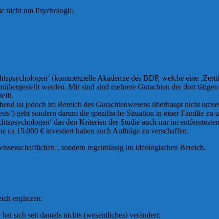
ic nicht um Psychologie.
htspsychologen‘ (kommerzielle Akademie des BDP, welche eine ‚Zertifikat
enübergestellt werden. Mir sind sind mehrere Gutachten der dort tätigen
ellt.
techend ist jedoch im Bereich des Gutachtenwesens überhaupt nicht umse
ests‘) geht sondern darum die spezifische Situation in einer Familie zu
spsychologen‘ das den Kriterien der Studie auch nur im entferntesten 
e ca 15.000 € investiert haben auch Aufträge zu verschaffen.
wissenschaftlichen‘, sondern regelmässig im ideologischen Bereich.
eich ergänzen:
 hat sich seit damals nichts (wesentliches) verändert: