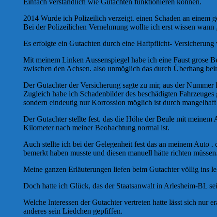
Einfach verständlich wie Gutachten funktionieren können.
2014 Wurde ich Polizeilich verzeigt. einen Schaden an einem g
Bei der Polizeilichen Vernehmung wollte ich erst wissen wann ,
Es erfolgte ein Gutachten durch eine Haftpflicht- Versicherun
Mit meinem Linken Aussenspiegel habe ich eine Faust grose Be
zwischen den Achsen. also unmöglich das durch Überhang bei
Der Gutachter der Versicherung sagte zu mir, aus der Nummer 
Zugleich habe ich Schadenbilder des beschädigten Fahrzeuges g
sondern eindeutig nur Korrossion möglich ist durch mangelhaft
Der Gutachter stellte fest. das die Höhe der Beule mit meinem
Kilometer nach meiner Beobachtung normal ist.
Auch stellte ich bei der Gelegenheit fest das an meinem Auto .
bemerkt haben musste und diesen manuell hätte richten müssen
Meine ganzen Erläuterungen liefen beim Gutachter völlig ins le
Doch hatte ich Glück, das der Staatsanwalt in Arlesheim-BL se
Welche Interessen der Gutachter vertreten hatte lässt sich nur 
anderes sein Liedchen gepfiffen.