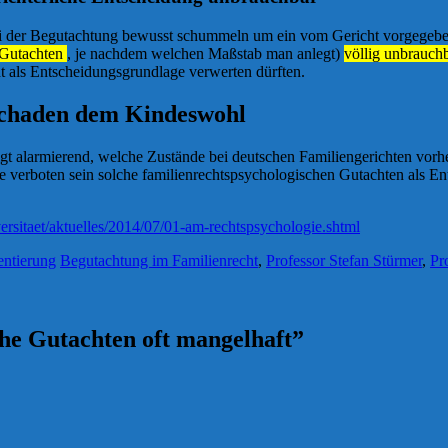
i der Begutachtung bewusst schummeln um ein vom Gericht vorgegebene
 Gutachten
, je nachdem welchen Maßstab man anlegt)
völlig unbrauch
t als Entscheidungsgrundlage verwerten dürften.
schaden dem Kindeswohl
igt alarmierend, welche Zustände bei deutschen Familiengerichten vorh
e verboten sein solche familienrechtspsychologischen Gutachten als En
ersitaet/aktuelles/2014/07/01-am-rechtspsychologie.shtml
entierung
Begutachtung im Familienrecht
,
Professor Stefan Stürmer
,
Pr
he Gutachten oft mangelhaft
”