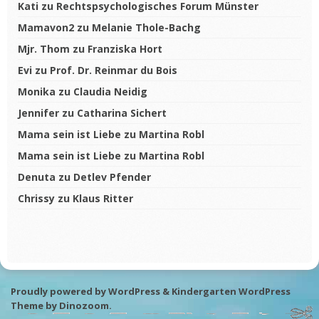
Kati
zu
Rechtspsychologisches Forum Münster
Mamavon2
zu
Melanie Thole-Bachg
Mjr. Thom
zu
Franziska Hort
Evi
zu
Prof. Dr. Reinmar du Bois
Monika
zu
Claudia Neidig
Jennifer
zu
Catharina Sichert
Mama sein ist Liebe
zu
Martina Robl
Mama sein ist Liebe
zu
Martina Robl
Denuta
zu
Detlev Pfender
Chrissy
zu
Klaus Ritter
Proudly powered by WordPress
&
Kindergarten WordPress
Theme by
Dinozoom
.