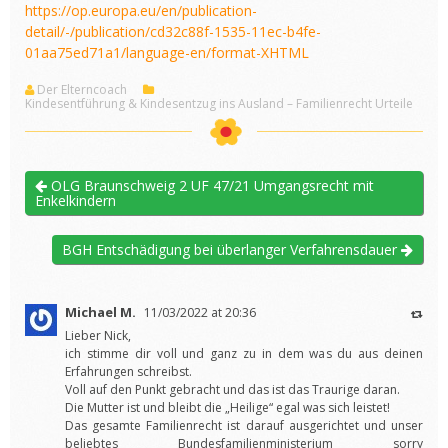
https://op.europa.eu/en/publication-
detail/-/publication/cd32c88f-1535-11ec-b4fe-
01aa75ed71a1/language-en/format-XHTML
Der Elterncoach
Kindesentführung & Kindesentzug ins Ausland – Familienrecht Urteile
OLG Braunschweig 2 UF 47/21 Umgangsrecht mit
Enkelkindern
BGH Entschädigung bei überlanger Verfahrensdauer
Michael M.
11/03/2022 at 20:36
Lieber Nick,
ich stimme dir voll und ganz zu in dem was du aus deinen
Erfahrungen schreibst.
Voll auf den Punkt gebracht und das ist das Traurige daran.
Die Mutter ist und bleibt die „Heilige“ egal was sich leistet!
Das gesamte Familienrecht ist darauf ausgerichtet und unser
beliebtes Bundesfamilienministerium sorry